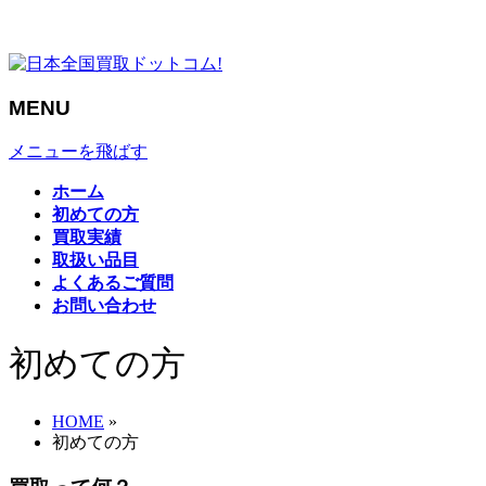
柏市近郊の中古 リサイクル品の販売と不用品（不要品）の処分・リサイクル・出張買取
なら「日本全国買取ドットコム（リサイクルモールみっけ）」
MENU
メニューを飛ばす
ホーム
初めての方
買取実績
取扱い品目
よくあるご質問
お問い合わせ
初めての方
HOME
»
初めての方